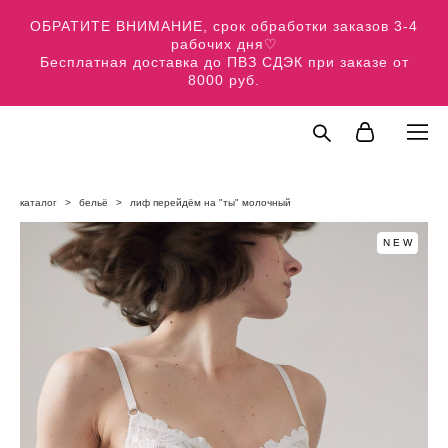
ОБРАТИТЕ ВНИМАНИЕ, срок обработки заказов 3-4
рабочих дня♡
Бесплатная доставка до ПВЗ СДЭК при заказе от
8000 руб.
каталог
>
бельё
>
лиф перейдём на "ты" молочный
NEW