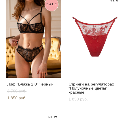
NEW
SALE
Лиф "Блажь 2.0" черный
Стринги на регуляторах
"Полуночные цветы"
3 700 pуб.
красные
1 850 pуб.
1 850 pуб.
NEW