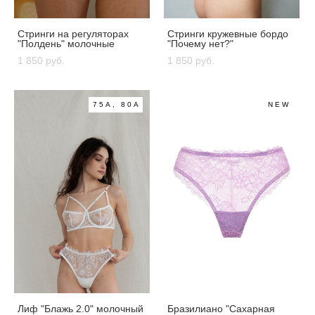
Стринги на регуляторах
Стринги кружевные бордо
"Полдень" молочные
"Почему нет?"
1 850 pуб.
1 850 pуб.
75A, 80A
NEW
Лиф "Блажь 2.0" молочный
Бразилиано "Сахарная