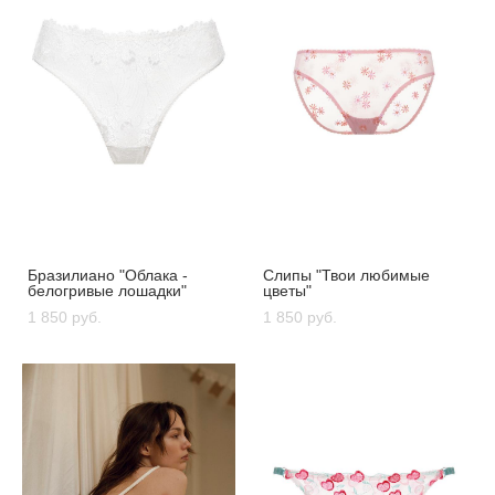
Бразилиано "Облака -
Слипы "Твои любимые
белогривые лошадки"
цветы"
1 850 pуб.
1 850 pуб.