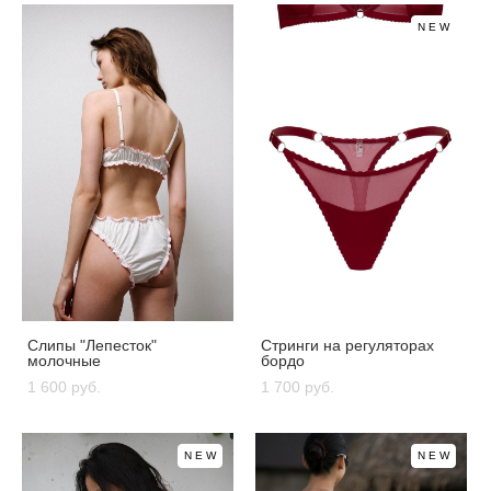
NEW
Слипы "Лепесток"
Стринги на регуляторах
молочные
бордо
1 600 pуб.
1 700 pуб.
NEW
NEW