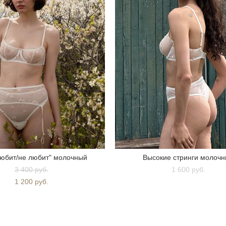
юбит/не любит" молочный
Высокие стринги молоч
3 400 pуб.
1 600 pуб.
1 200 pуб.