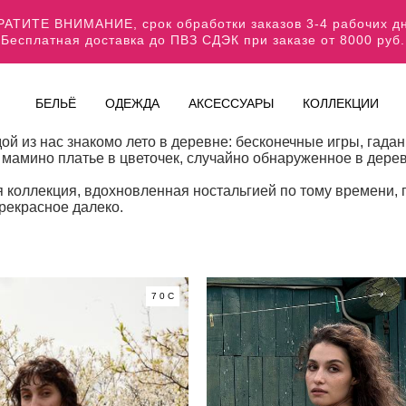
АТИТЕ ВНИМАНИЕ, срок обработки заказов 3-4 рабочих 
Бесплатная доставка до ПВЗ СДЭК при заказе от 8000 руб.
БЕЛЬЁ
ОДЕЖДА
АКСЕССУАРЫ
КОЛЛЕКЦИИ
ой из нас знакомо лето в деревне: бесконечные игры, гад
мамино платье в цветочек, случайно обнаруженное в дере
коллекция, вдохновленная ностальгией по тому времени, гд
рекрасное далеко.
70C