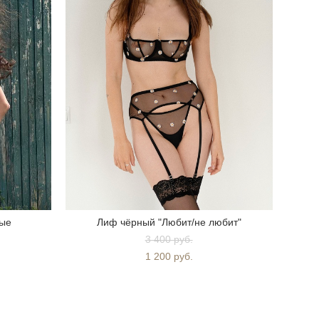
ные
Лиф чёрный "Любит/не любит"
3 400 pуб.
1 200 pуб.