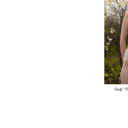
Лиф "Л