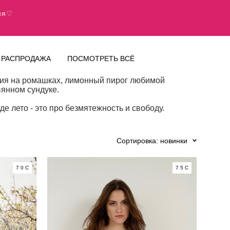
дня♡
РАСПРОДАЖА
ПОСМОТРЕТЬ ВСЁ
ания на ромашках, лимонный пирог любимой
вянном сундуке.
е лето - это про безмятежность и свободу.
Сортировка:
новинки
70C
75C