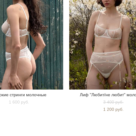
окие стринги молочные
Лиф "Любит/не любит" мол
1 600 pуб.
3 400 pуб.
1 200 pуб.