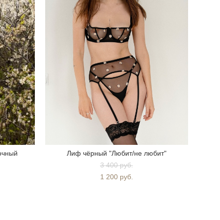
очный
Лиф чёрный "Любит/не любит"
3 400 pуб.
1 200 pуб.