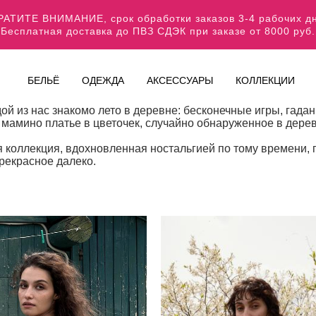
АТИТЕ ВНИМАНИЕ, срок обработки заказов 3-4 рабочих 
Бесплатная доставка до ПВЗ СДЭК при заказе от 8000 руб.
БЕЛЬЁ
ОДЕЖДА
АКСЕССУАРЫ
КОЛЛЕКЦИИ
ой из нас знакомо лето в деревне: бесконечные игры, гад
мамино платье в цветочек, случайно обнаруженное в дере
коллекция, вдохновленная ностальгией по тому времени, гд
рекрасное далеко.