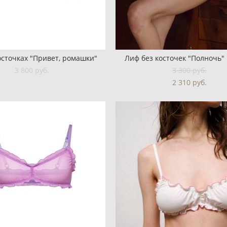
осточках "Привет, ромашки"
Лиф без косточек "Полночь"
3 800 pуб.
3 300 pуб.
2 310 pуб.