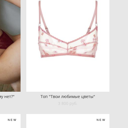
у нет?"
Топ "Твои любимые цветы"
3 800 pуб.
NEW
NEW