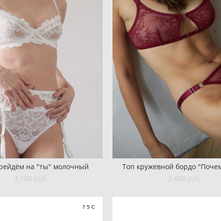
рейдём на "ты" молочный
Топ кружевной бордо "Почем
4 100 pуб.
3 400 pуб.
75C