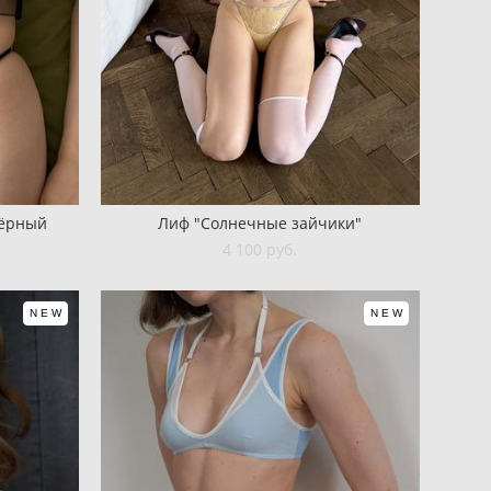
чёрный
Лиф "Солнечные зайчики"
4 100 pуб.
NEW
NEW