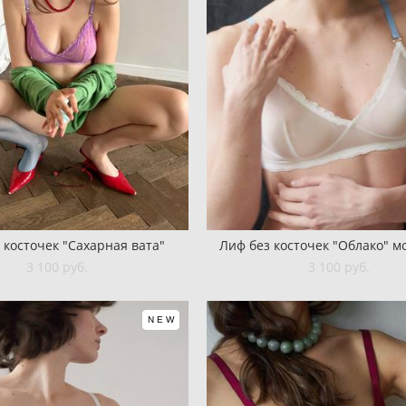
 косточек "Сахарная вата"
Лиф без косточек "Облако" 
3 100 pуб.
3 100 pуб.
NEW