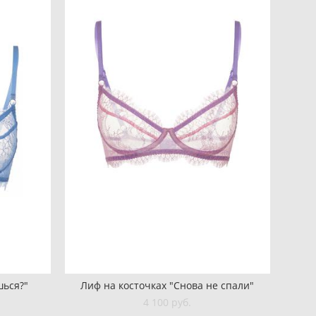
шься?"
Лиф на косточках "Снова не спали"
4 100 pуб.