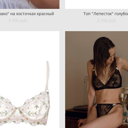
ако" на косточках красный
Топ "Лепесток" голубо
3 700 pуб.
2 700 pуб.