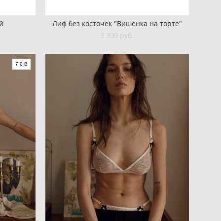
й
Лиф без косточек "Вишенка на торте"
3 300 pуб.
70В