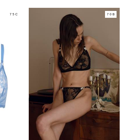
75C
70В