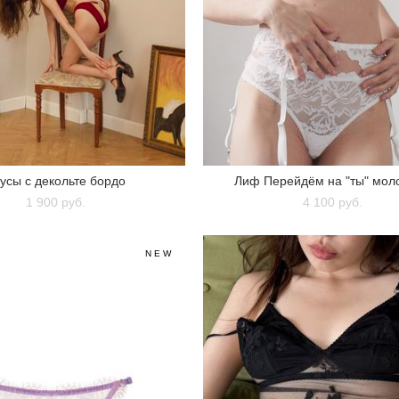
усы с декольте бордо
Лиф Перейдём на "ты" мол
1 900 pуб.
4 100 pуб.
NEW