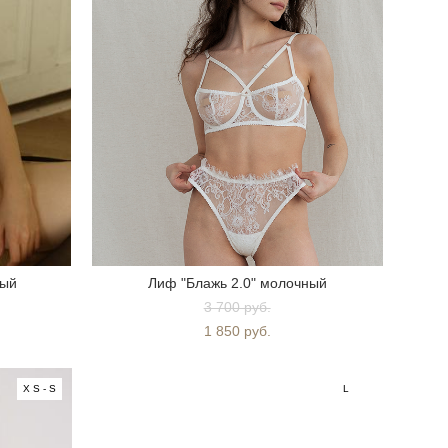
ный
Лиф "Блажь 2.0" молочный
3 700 pуб.
1 850 pуб.
XS-S
L