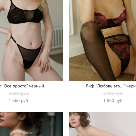
п "Всё просто" чёрный
Лиф "Любовь это..." чёр
3 100 pуб.
3 700 pуб.
1 550 pуб.
1 850 pуб.