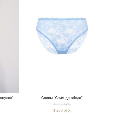
онулся"
Слипы "Спим до обеда"
1 800 pуб.
1 260 pуб.