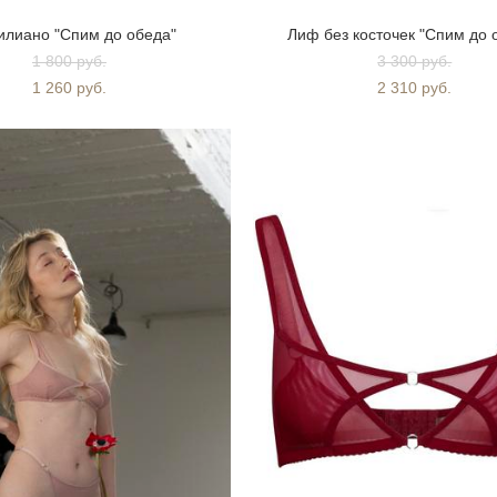
илиано "Спим до обеда"
Лиф без косточек "Спим до 
1 800 pуб.
3 300 pуб.
1 260 pуб.
2 310 pуб.