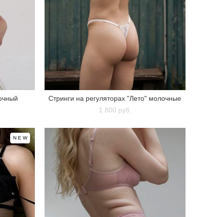
очный
Стринги на регуляторах "Лето" молочные
1 800 pуб.
NEW