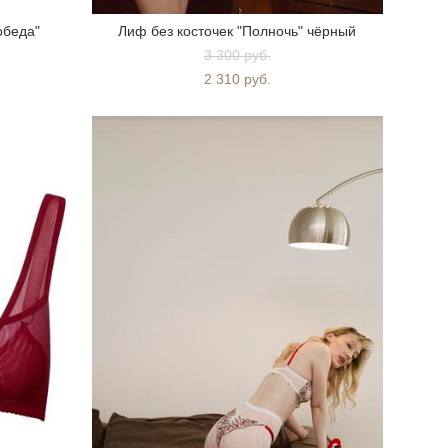
обеда"
Лиф без косточек "Полночь" чёрный
3 300 pуб.
2 310 pуб.