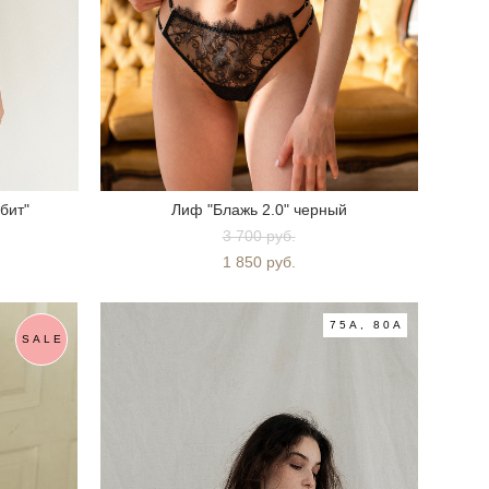
бит"
Лиф "Блажь 2.0" черный
3 700 pуб.
1 850 pуб.
75A, 80A
SALE