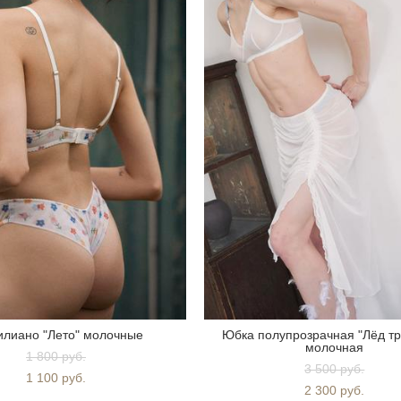
илиано "Лето" молочные
Юбка полупрозрачная "Лёд тр
молочная
1 800 pуб.
3 500 pуб.
1 100 pуб.
2 300 pуб.